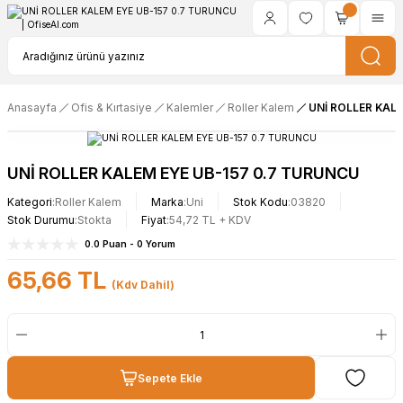
Anasayfa
Ofis & Kırtasiye
Kalemler
Roller Kalem
UNİ ROLLER KAL
UNİ ROLLER KALEM EYE UB-157 0.7 TURUNCU
Kategori
Roller Kalem
Marka
Uni
Stok Kodu
03820
Stok Durumu
Stokta
Fiyat
54,72 TL + KDV
0.0 Puan - 0 Yorum
65,66 TL
(Kdv Dahil)
Sepete Ekle