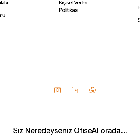
kibi
Kişisel Veriler
F
Politikası
rmu
S
Siz Neredeyseniz OfiseAl orada....