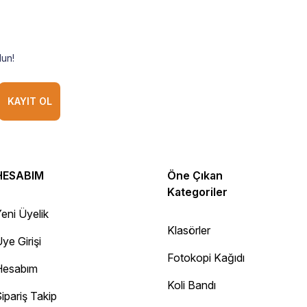
un!
KAYIT OL
HESABIM
Öne Çıkan
Kategoriler
eni Üyelik
Klasörler
ye Girişi
Fotokopi Kağıdı
Hesabım
Koli Bandı
ipariş Takip