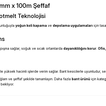
5mm x 100m Şeffaf
tmelt Teknolojisi
zunluğuyla
yoğun koli kapama
ve
depolama uygulamaları
için tas
ns
apışma sağlar, soğuk ve sıcak ortamlarda
dayanıklılığını korur
.
Ofis
ile yüksek hacimli işlerde verim sağlar. Bant kesicilerle uyumludur, se
 sağlam ve şeffaf şekilde tamamlayın. Daha fazla
bant ürünü
için kateg
i bekliyor.
esekkur ederim. Başka alisverislerde