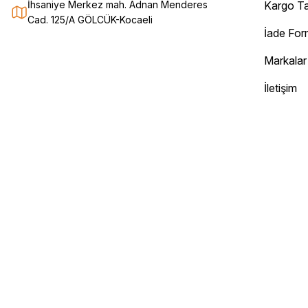
Deneyimini Paylaş
İhsaniye Merkez mah. Adnan Menderes
Kargo Ta
Cad. 125/A GÖLCÜK-Kocaeli
İade Fo
Markalar
İletişim