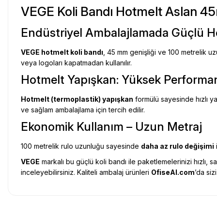
VEGE Koli Bandı Hotmelt Aslan 4
Endüstriyel Ambalajlamada Güçlü Ho
VEGE hotmelt koli bandı
, 45 mm genişliği ve 100 metrelik u
veya logoları kapatmadan kullanılır.
Hotmelt Yapışkan: Yüksek Performa
Hotmelt (termoplastik) yapışkan
formülü sayesinde hızlı y
ve sağlam ambalajlama için tercih edilir.
Ekonomik Kullanım – Uzun Metraj
100 metrelik rulo uzunluğu sayesinde
daha az rulo değişimi
VEGE
markalı bu güçlü koli bandı ile paketlemelerinizi hızlı,
inceleyebilirsiniz. Kaliteli ambalaj ürünleri
OfiseAl.com
’da siz
Uygun fiyat, itinali ve hizli gonderim, ayrica nazik hediyeniz icin cok t
gorusmek uzere, hayirli ve bol kazanclar dilerim.