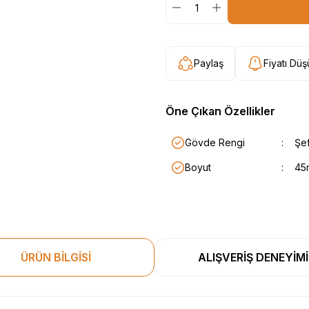
Paylaş
Fiyatı Dü
Öne Çıkan Özellikler
Gövde Rengi
:
Şef
Boyut
:
45
ÜRÜN BİLGİSİ
ALIŞVERİŞ DENEYİMİ