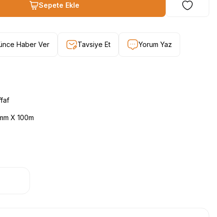
Sepete Ekle
şünce Haber Ver
Tavsiye Et
Yorum Yaz
faf
mm X 100m