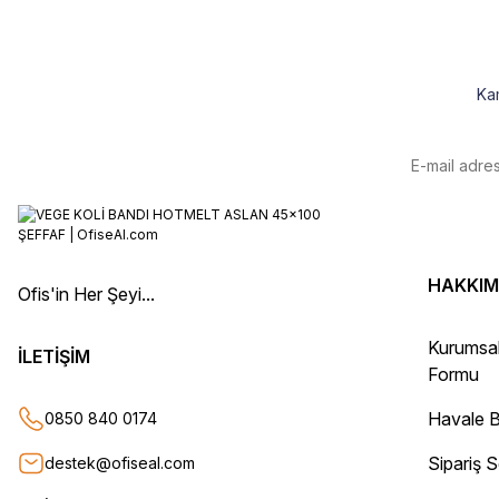
HÜSEYİN KAHVE | 26/01/2026
Teşekkür ederim.
Ka
E... Ö... | 14/01/2026
uygun fiyat hızlı kargo
Adil Birinci | 31/12/2025
Gayet başarılı ve ilgili firma. Fiyatları uygun. Kargolama hızlı ve güvenli.
Teşekkür ederim.
HAKKIM
Ofis'in Her Şeyi...
Oğuz Urgan | 17/12/2025
Kurumsa
İLETİŞİM
Formu
Kesinlikle herkese tavsiye ederim. Ürünü aldıktan sonra tüm sipariş det
Sorunsuz bir şekilde elimize ulaştı. Güvenle alışveriş yapabileceğiniz bir
Havale B
0850 840 0174
Can Yurtseven | 06/12/2025
Sipariş 
destek@ofiseal.com