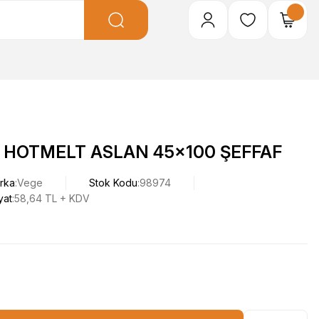
I HOTMELT ASLAN 45x100 ŞEFFAF
rka
Vege
Stok Kodu
98974
yat
58,64 TL + KDV