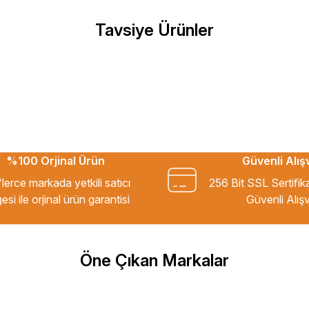
Tavsiye Ürünler
kkür ederim.
%100 Orjinal Ürün
Güvenli Alış
m Tavsiye ederim.
lerce markada yetkili satıcı
256 Bit SSL Sertifik
esi ile orjinal ürün garantisi
Güvenli Alışv
şekkür ederim
Öne Çıkan Markalar