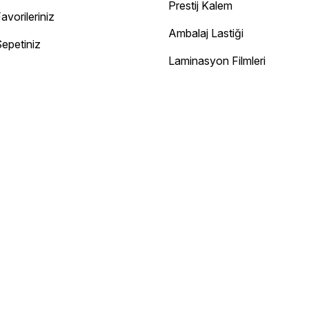
Diğer yorumları göster
Prestij Kalem
avorileriniz
Ambalaj Lastiği
epetiniz
Laminasyon Filmleri