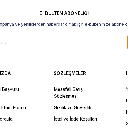
E- BÜLTEN ABONELİĞİ
mpanya ve yeniliklerden haberdar olmak için e-bültenimize abone ol
 Gayet sağlam elime ulaştı ürünler.
IZDA
SÖZLEŞMELER
l Başvuru
Mesafeli Satış
Y
Sözleşmesi
ayını mesaj olarak geliyor.
Ü
 site
ildirim Formu
Gizlilik ve Güvenlik
Sorgula
İptal ve İade Koşulları
S