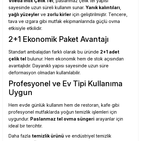
Vileda Inox Çelik Tel
, paslanmaz çelik tel yapısı
sayesinde uzun süreli kullanım sunar.
Yanık kalıntıları
,
yağlı yüzeyler
ve
zorlu kirler
için geliştirilmiştir. Tencere,
tava ve ızgara gibi mutfak ekipmanlarında güçlü ovma
etkisiyle etkilidir.
2+1 Ekonomik Paket Avantajı
Standart ambalajdan farklı olarak bu üründe
2+1 adet
çelik tel
bulunur. Hem ekonomik hem de stok açısından
avantajlıdır. Dayanıklı yapısı sayesinde uzun süre
deformasyon olmadan kullanılabilir.
Profesyonel ve Ev Tipi Kullanıma
Uygun
Hem evde günlük kullanım hem de restoran, kafe gibi
profesyonel mutfaklarda yoğun temizlik işlemleri için
uygundur.
Paslanmaz tel ovma süngeri
arayanlar için
ideal bir tercihtir.
Daha fazla
temizlik ürünü
ve endüstriyel temizlik