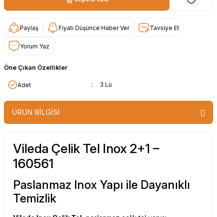
Paylaş
Fiyatı Düşünce Haber Ver
Tavsiye Et
Yorum Yaz
Öne Çıkan Özellikler
:
3 Lü
Adet
ÜRÜN BİLGİSİ
Vileda Çelik Tel Inox 2+1 –
160561
Paslanmaz Inox Yapı ile Dayanıklı
Temizlik