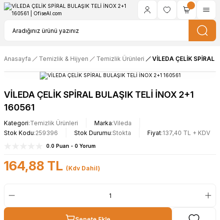
Anasayfa
Temizlik & Hijyen
Temizlik Ürünleri
VİLEDA ÇELİK SPİRAL B
VİLEDA ÇELİK SPİRAL BULAŞIK TELİ İNOX 2+1
160561
Kategori
Temizlik Ürünleri
Marka
Vileda
Stok Kodu
259396
Stok Durumu
Stokta
Fiyat
137,40 TL + KDV
0.0 Puan - 0 Yorum
164,88 TL
(Kdv Dahil)
Sepete Ekle