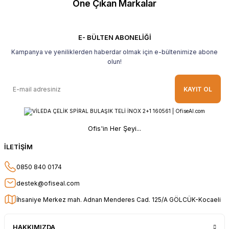
Öne Çıkan Markalar
B... H... | 19/05/2026
Gayet güzel paketlenmiş Ve güzel bir
hediye ile geldi Teşekkür ederim Tavsiye
E- BÜLTEN ABONELİĞİ
ederim.
Kampanya ve yeniliklerden haberdar olmak için e-bültenimize abone
Ahmet Yılmaz | 29/04/2026
olun!
Hızlı ve kolay alışveriş, özenle
KAYIT OL
paketlenmiş, sorunsuz teslim aldım,
teşekkür ederim
O... A... | 10/02/2026
Ofis'in Her Şeyi...
Güvenilir ve hızlı buldum.
İLETİŞİM
HÜSEYİN KAHVE | 26/01/2026
0850 840 0174
Teşekkür ederim.
destek@ofiseal.com
E... Ö... | 14/01/2026
İhsaniye Merkez mah. Adnan Menderes Cad. 125/A GÖLCÜK-Kocaeli
uygun fiyat hızlı kargo
HAKKIMIZDA