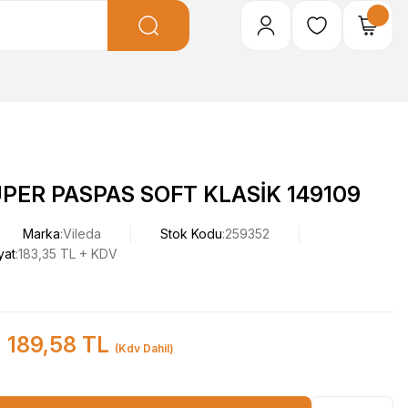
PER PASPAS SOFT KLASİK 149109
Marka
Vileda
Stok Kodu
259352
yat
183,35 TL + KDV
189,58 TL
(Kdv Dahil)