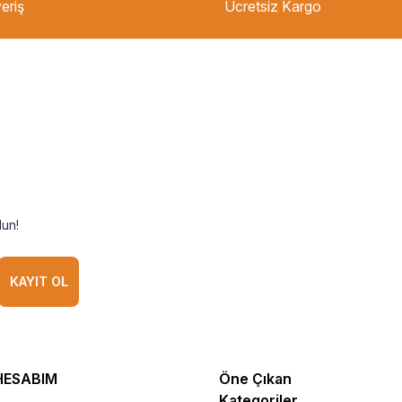
eriş
Ücretsiz Kargo
un!
KAYIT OL
HESABIM
Öne Çıkan
Kategoriler