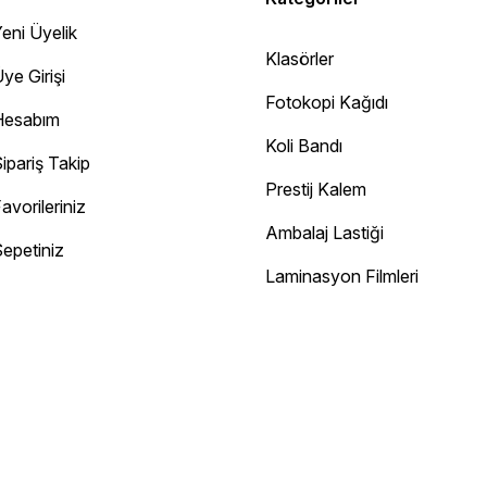
eni Üyelik
Klasörler
ye Girişi
Fotokopi Kağıdı
Hesabım
Koli Bandı
ipariş Takip
Prestij Kalem
avorileriniz
Ambalaj Lastiği
epetiniz
Diğer yorumları göster
Laminasyon Filmleri