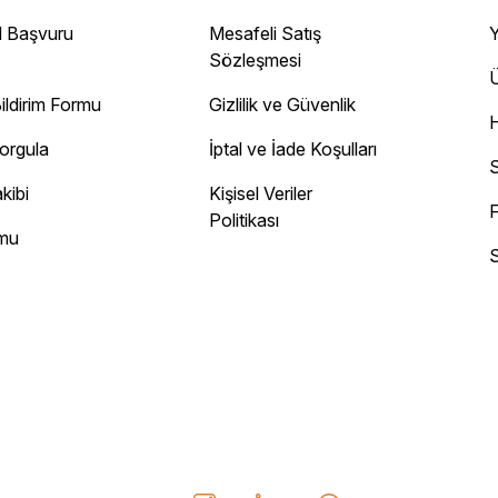
 Gayet sağlam elime ulaştı ürünler.
l Başvuru
Mesafeli Satış
Y
Sözleşmesi
Ü
ildirim Formu
Gizlilik ve Güvenlik
ayını mesaj olarak geliyor.
Sorgula
İptal ve İade Koşulları
 site
S
kibi
Kişisel Veriler
F
Politikası
rmu
S