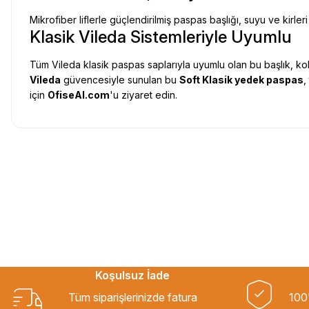
Mikrofiber liflerle güçlendirilmiş paspas başlığı, suyu ve kirl
Klasik Vileda Sistemleriyle Uyumlu
Tüm Vileda klasik paspas saplarıyla uyumlu olan bu başlık, kola
Vileda
güvencesiyle sunulan bu
Soft Klasik yedek paspas
,
için
OfiseAl.com
'u ziyaret edin.
Uygun fiyat, itinali ve hizli gonderim, ayrica nazik hediyeniz icin cok t
gorusmek uzere, hayirli ve bol kazanclar dilerim.
İbrahim Ertuğrul ARSLANOĞLU | 27/06/2026
Siparişten teslime kadar herşey çok seriydi, teşekkür ederim
ÖZGÜR DOĞAN | 15/06/2026
Koşulsuz İade
Kaliteli ürün, güvenli alışveriş ve göndermiş olduğunuz hediye için teşe
Tüm siparişlerinizde fatura
100'
B... H... | 19/05/2026