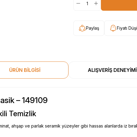
Paylaş
Fiyatı Dü
ÜRÜN BİLGİSİ
ALIŞVERİŞ DENEYİMİ
asik – 149109
li Temizlik
nat, ahşap ve parlak seramik yüzeyler gibi hassas alanlarda iz bıra