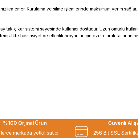
eri hızlıca emer. Kurulama ve silme işlemlerinde maksimum verim sağlar.
y tak-çıkar sistemi sayesinde kullanıcı dostudur. Uzun ömürlü kullanım
 temizlikte hassasiyet ve etkinlik arayanlar için özel olarak tasarlanmı
esekkur ederim. Başka alisverislerde
%100 Orjinal Ürün
Güvenli Alış
kkür ederim.
lerce markada yetkili satıcı
256 Bit SSL Sertifik