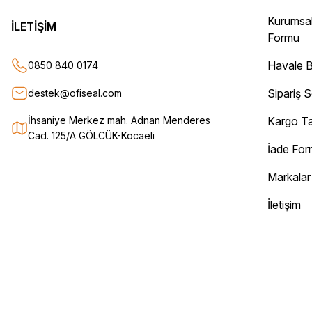
Gayet başarılı ve ilgili firma. Fiyatları uygun. Kargolama hızlı ve güvenli.
Kurumsa
Teşekkür ederim.
İLETİŞİM
Formu
Oğuz Urgan | 17/12/2025
Havale B
0850 840 0174
Kesinlikle herkese tavsiye ederim. Ürünü aldıktan sonra tüm sipariş det
Sipariş 
destek@ofiseal.com
Sorunsuz bir şekilde elimize ulaştı. Güvenle alışveriş yapabileceğiniz bir
Can Yurtseven | 06/12/2025
İhsaniye Merkez mah. Adnan Menderes
Kargo Ta
Cad. 125/A GÖLCÜK-Kocaeli
İade Fo
Deneyimini Paylaş
Markalar
İletişim