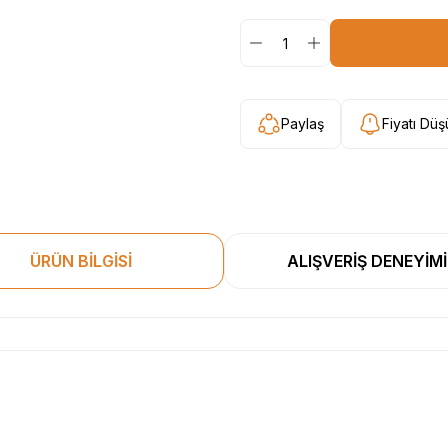
Paylaş
Fiyatı Dü
ÜRÜN BİLGİSİ
ALIŞVERİŞ DENEYİMİ
esekkur ederim. Başka alisverislerde