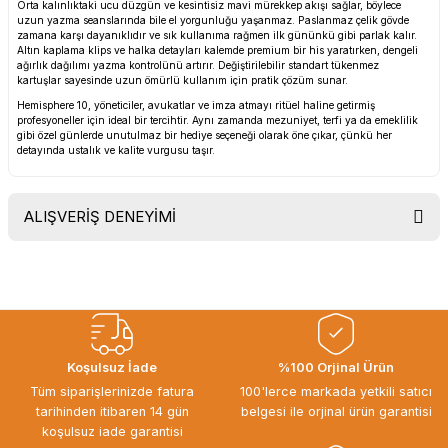
Orta kalınlıktaki ucu düzgün ve kesintisiz mavi mürekkep akışı sağlar, böylece
uzun yazma seanslarında bile el yorgunluğu yaşanmaz. Paslanmaz çelik gövde
zamana karşı dayanıklıdır ve sık kullanıma rağmen ilk gününkü gibi parlak kalır.
Altın kaplama klips ve halka detayları kalemde premium bir his yaratırken, dengeli
ağırlık dağılımı yazma kontrolünü artırır. Değiştirilebilir standart tükenmez
kartuşlar sayesinde uzun ömürlü kullanım için pratik çözüm sunar.
Hemisphere 10, yöneticiler, avukatlar ve imza atmayı ritüel haline getirmiş
profesyoneller için ideal bir tercihtir. Aynı zamanda mezuniyet, terfi ya da emeklilik
gibi özel günlerde unutulmaz bir hediye seçeneği olarak öne çıkar, çünkü her
detayında ustalık ve kalite vurgusu taşır.
ALIŞVERİŞ DENEYİMİ
Uygun fiyat, itinali ve hizli gonderim,
ayrica nazik hediyeniz icin cok
tesekkur ederim. Başka alisverislerde
gorusmek uzere, hayirli ve bol
kazanclar dilerim.
İbrahim Ertuğrul ARSLANOĞLU |
Koşulsuz İade
%100 Orjinal Ürün
27/06/2026
Tüm siparişlerinizde fatura
100'lerce markada yetkili satıcı
tarihinden itibaren 14 gün
belgesi ile orjinal ürün garantisi
Siparişten teslime kadar herşey çok
koşulsuz iade garantisi
seriydi, teşekkür ederim