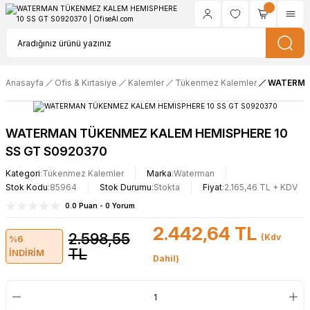
Anasayfa
Ofis & Kırtasiye
Kalemler
Tükenmez Kalemler
WATERMAN
WATERMAN TÜKENMEZ KALEM HEMISPHERE 10
SS GT S0920370
Kategori
Tükenmez Kalemler
Marka
Waterman
Stok Kodu
85964
Stok Durumu
Stokta
Fiyat
2.165,46 TL + KDV
0.0 Puan - 0 Yorum
2.442,64 TL
2.598,55
(Kdv
%6
TL
İNDİRİM
Dahil)