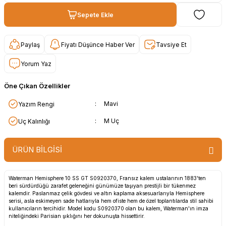
Sepete Ekle
Paylaş
Fiyatı Düşünce Haber Ver
Tavsiye Et
Yorum Yaz
Öne Çıkan Özellikler
:
Mavi
Yazım Rengi
:
M Uç
Uç Kalınlığı
ÜRÜN BİLGİSİ
Waterman Hemisphere 10 SS GT S0920370, Fransız kalem ustalarının 1883'ten
beri sürdürdüğü zarafet geleneğini günümüze taşıyan prestijli bir tükenmez
kalemdir. Paslanmaz çelik gövdesi ve altın kaplama aksesuarlarıyla Hemisphere
serisi, asla eskimeyen sade hatlarıyla hem ofiste hem de özel toplantılarda stil sahibi
kullanıcıların tercihidir. Model kodu S0920370 olan bu kalem, Waterman'ın imza
niteliğindeki Parisian şıklığını her dokunuşta hissettirir.