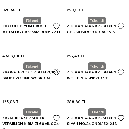
326,59 TL
229,39 TL
Tükendi
Tükendi
ZIG FUDEBIYORI BRUSH
ZIG MANGAKA BRUSH PEN
METALLIC CBK-55MT/DP6 72 LI
CHU-JI SILVER D0150-61S
4.536,00 TL
227,48 TL
Tükendi
Tükendi
ZIG WATERCOLOR SU FIRÇASI
ZIG MANGAKA BRUSH PEN
BRUSH2O FINE WSBR01/J
WHITE NO:CNBW02-S
125,06 TL
388,80 TL
Tükendi
Tükendi
ZIG MUREKKEP SHUEKI
ZIG MANGAKA BRUSH PEN
VERMILION KIRMIZI 60ML CC4-
SİYAH NO:24 CNDL152-24S