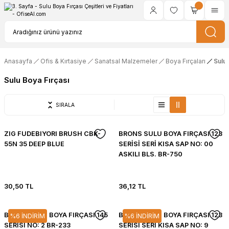
Anasayfa
Ofis & Kırtasiye
Sanatsal Malzemeler
Boya Fırçaları
Sulu 
Sulu Boya Fırçası
SIRALA
ZIG FUDEBIYORI BRUSH CBK-
BRONS SULU BOYA FIRÇASI 123
55N 35 DEEP BLUE
SERİSİ SERİ KISA SAP NO: 00
ASKILI BLS. BR-750
30,50 TL
36,12 TL
BRONS SULU BOYA FIRÇASI 145
BRONS SULU BOYA FIRÇASI 123
%6 İNDİRİM
%6 İNDİRİM
SERİSİ NO: 2 BR-233
SERİSİ SERİ KISA SAP NO: 9