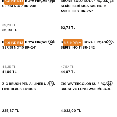
BRONS SULU BOYA FIRÇASI 145
BRONS SULU BOYA FIRÇASI 123
%6 İNDİRİM
SERİSİ NO: 7 BR-238
SERİSİ SERİ KISA SAP NO: 6
ASKILI BLS. BR-757
39,28 TL
62,73 TL
36,93 TL
BRONS SULU BOYA FIRÇASI 145
BRONS SULU BOYA FIRÇASI 145
%6 İNDİRİM
%6 İNDİRİM
SERİSİ NO:10 BR-241
SERİSİ NO:11 BR-242
44,35 TL
47,52 TL
41,69 TL
44,67 TL
ZIG BRUSH PEN AI LINER ULTRA
ZIG WATERCOLOR SU FIRÇASI
FINE BLACK ED100S
BRUSH2O LONG WSBR/DP40L
235,87 TL
4.032,00 TL