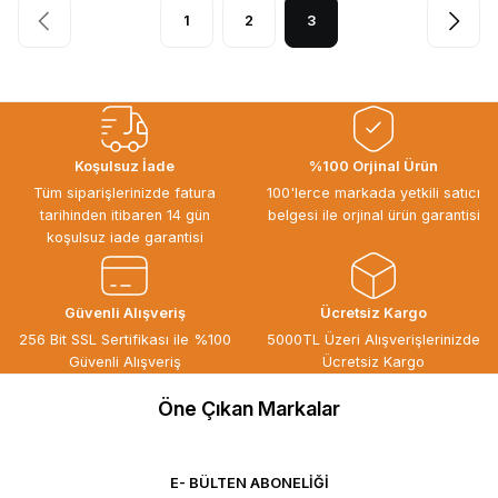
1
2
3
Koşulsuz İade
%100 Orjinal Ürün
Tüm siparişlerinizde fatura
100'lerce markada yetkili satıcı
tarihinden itibaren 14 gün
belgesi ile orjinal ürün garantisi
koşulsuz iade garantisi
Güvenli Alışveriş
Ücretsiz Kargo
256 Bit SSL Sertifikası ile %100
5000TL Üzeri Alışverişlerinizde
Güvenli Alışveriş
Ücretsiz Kargo
Öne Çıkan Markalar
E- BÜLTEN ABONELİĞİ