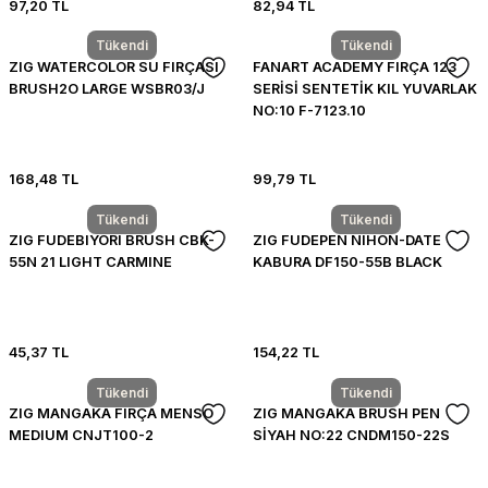
97,20 TL
82,94 TL
Tükendi
Tükendi
ZIG WATERCOLOR SU FIRÇASI
FANART ACADEMY FIRÇA 123
BRUSH2O LARGE WSBR03/J
SERİSİ SENTETİK KIL YUVARLAK
NO:10 F-7123.10
168,48 TL
99,79 TL
Tükendi
Tükendi
ZIG FUDEBIYORI BRUSH CBK-
ZIG FUDEPEN NIHON-DATE
55N 21 LIGHT CARMINE
KABURA DF150-55B BLACK
45,37 TL
154,22 TL
Tükendi
Tükendi
ZIG MANGAKA FIRÇA MENSO
ZIG MANGAKA BRUSH PEN
MEDIUM CNJT100-2
SİYAH NO:22 CNDM150-22S