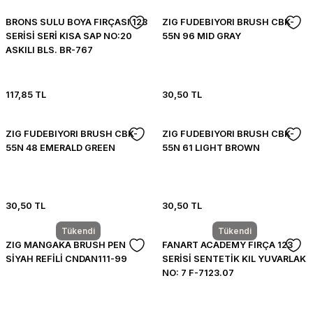
BRONS SULU BOYA FIRÇASI 123
ZIG FUDEBIYORI BRUSH CBK-
SERİSİ SERİ KISA SAP NO:20
55N 96 MID GRAY
ASKILI BLS. BR-767
117,85 TL
30,50 TL
ZIG FUDEBIYORI BRUSH CBK-
ZIG FUDEBIYORI BRUSH CBK-
55N 48 EMERALD GREEN
55N 61 LIGHT BROWN
30,50 TL
30,50 TL
Tükendi
Tükendi
ZIG MANGAKA BRUSH PEN
FANART ACADEMY FIRÇA 123
SİYAH REFİLİ CNDAN111-99
SERİSİ SENTETİK KIL YUVARLAK
NO: 7 F-7123.07