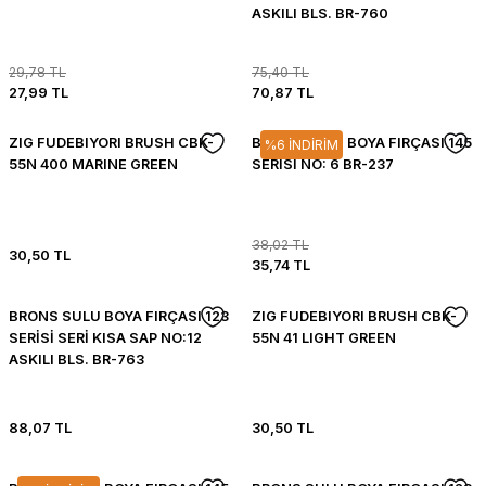
ASKILI BLS. BR-760
29,78 TL
75,40 TL
27,99 TL
70,87 TL
ZIG FUDEBIYORI BRUSH CBK-
BRONS SULU BOYA FIRÇASI 145
%6 İNDİRİM
55N 400 MARINE GREEN
SERİSİ NO: 6 BR-237
38,02 TL
30,50 TL
35,74 TL
BRONS SULU BOYA FIRÇASI 123
ZIG FUDEBIYORI BRUSH CBK-
SERİSİ SERİ KISA SAP NO:12
55N 41 LIGHT GREEN
ASKILI BLS. BR-763
88,07 TL
30,50 TL