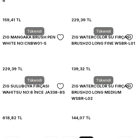
6
159,41 TL
229,39 TL
Tükendi
Tükendi
ZIG MANGAKA BRUSH PEN
ZIG WATERCOLOR SU FIRÇASI
WHITE NO:CNBW01-S
BRUSH2O LONG FINE WSBR-L01
229,39 TL
139,32 TL
Tükendi
Tükendi
ZIG SULUBOYA FIRÇASI
ZIG WATERCOLOR SU FIRÇASI
WAHITSU NO:8 İNCE JA338-8S
BRUSH2O LONG MEDIUM
WSBR-L02
618,82 TL
144,07 TL