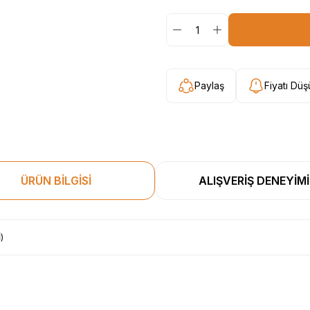
Paylaş
Fiyatı Dü
ÜRÜN BİLGİSİ
ALIŞVERİŞ DENEYİMİ
)
esekkur ederim. Başka alisverislerde