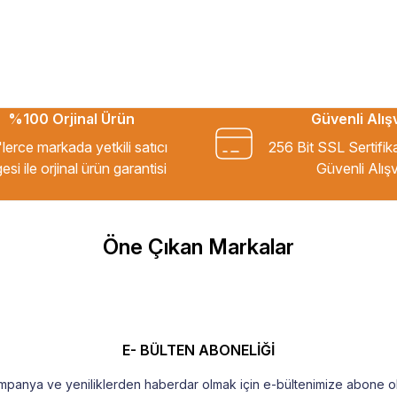
%100 Orjinal Ürün
Güvenli Alış
kkür ederim.
lerce markada yetkili satıcı
256 Bit SSL Sertifik
esi ile orjinal ürün garantisi
Güvenli Alışv
m Tavsiye ederim.
Öne Çıkan Markalar
şekkür ederim
E- BÜLTEN ABONELİĞİ
mpanya ve yeniliklerden haberdar olmak için e-bültenimize abone ol