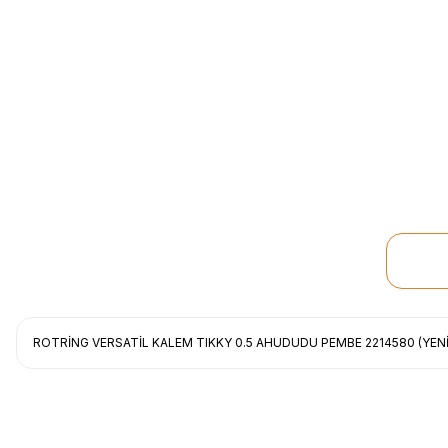
ROTRİNG VERSATİL KALEM TIKKY 0.5 AHUDUDU PEMBE 2214580 (YENİ
Uygun fiyat, itinali ve hizli gonderim, ayrica nazik hediyeniz icin cok t
gorusmek uzere, hayirli ve bol kazanclar dilerim.
İbrahim Ertuğrul ARSLANOĞLU | 27/06/2026