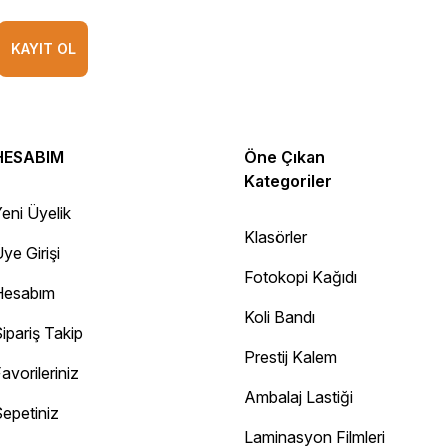
KAYIT OL
HESABIM
Öne Çıkan
Kategoriler
eni Üyelik
Klasörler
ye Girişi
Fotokopi Kağıdı
Hesabım
Koli Bandı
ipariş Takip
Prestij Kalem
avorileriniz
Ambalaj Lastiği
epetiniz
Diğer yorumları göster
Laminasyon Filmleri