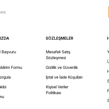
IZDA
SÖZLEŞMELER
 Gayet sağlam elime ulaştı ürünler.
l Başvuru
Mesafeli Satış
Y
Sözleşmesi
Ü
ildirim Formu
Gizlilik ve Güvenlik
ayını mesaj olarak geliyor.
Sorgula
İptal ve İade Koşulları
 site
S
kibi
Kişisel Veriler
F
Politikası
rmu
S