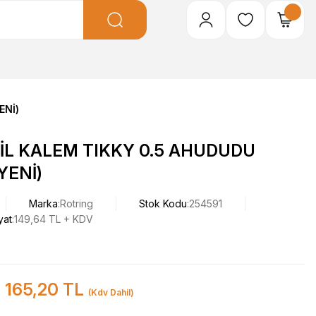
ENİ)
İL KALEM TIKKY 0.5 AHUDUDU
YENİ)
Marka
Rotring
Stok Kodu
254591
yat
149,64 TL + KDV
165,20 TL
(Kdv Dahil)