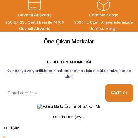
Güvenli Alışveriş
Ücretsiz Kargo
256 Bit SSL Sertifikası ile %100
5000TL Üzeri Alışverişlerinizde
Güvenli Alışveriş
Ücretsiz Kargo
Öne Çıkan Markalar
E- BÜLTEN ABONELİĞİ
Kampanya ve yeniliklerden haberdar olmak için e-bültenimize abone
olun!
KAYIT OL
Ofis'in Her Şeyi...
İLETİŞİM