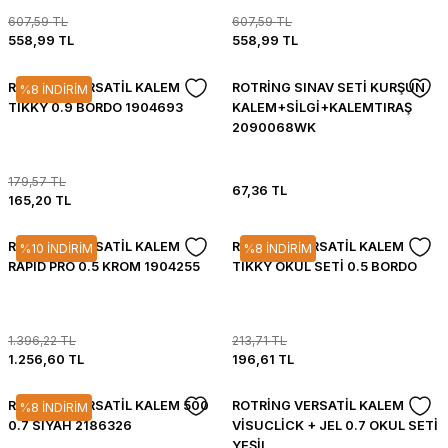
607,59 TL
607,59 TL
558,99 TL
558,99 TL
ROTRİNG VERSATİL KALEM
ROTRİNG SINAV SETİ KURŞUN
%8 İNDİRİM
TIKKY 0.9 BORDO 1904693
KALEM+SİLGİ+KALEMTIRAŞ
2090068WK
179,57 TL
67,36 TL
165,20 TL
ROTRİNG VERSATİL KALEM
ROTRİNG VERSATİL KALEM
%10 İNDİRİM
%8 İNDİRİM
RAPID PRO 0.5 KROM 1904255
TIKKY OKUL SETİ 0.5 BORDO
1.396,22 TL
213,71 TL
1.256,60 TL
196,61 TL
ROTRİNG VERSATİL KALEM 500
ROTRİNG VERSATİL KALEM
%8 İNDİRİM
0.7 SİYAH 2186326
VİSUCLİCK + JEL 0.7 OKUL SETİ
YEŞİL