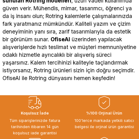
sunulan Rotring modelleri
, uzun vadeli kullanımda
güven verir. Mühendis, mimar, tasarımcı, öğrenci ya
da iş insanı olun; Rotring kalemlerle çalışmalarınızda
fark yaratmanız mümkündür. Kaliteli yazım ve çizim
deneyiminin yanı sıra, zarif tasarımlarıyla da estetik
bir görünüm sunar.
OfiseAl
üzerinden yapılacak
alışverişlerde hızlı teslimat ve müşteri memnuniyetine
odaklı hizmetle ayrıcalıklı bir alışveriş süreci
yaşarsınız. Kalem tercihinizi kaliteyle taçlandırmak
istiyorsanız, Rotring ürünleri sizin için doğru seçimdir.
OfiseAl ile Rotring dünyasını hemen keşfedin!
Koşulsuz İade
%100 Orjinal Ürün
Tüm siparişlerinizde fatura
100'lerce markada yetkili satıcı
tarihinden itibaren 14 gün
belgesi ile orjinal ürün garantisi
koşulsuz iade garantisi