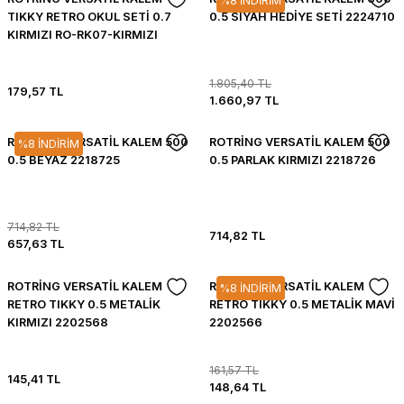
%8 İNDİRİM
TIKKY RETRO OKUL SETİ 0.7
0.5 SİYAH HEDİYE SETİ 2224710
KIRMIZI RO-RK07-KIRMIZI
1.805,40 TL
179,57 TL
1.660,97 TL
ROTRİNG VERSATİL KALEM 500
ROTRİNG VERSATİL KALEM 500
%8 İNDİRİM
0.5 BEYAZ 2218725
0.5 PARLAK KIRMIZI 2218726
714,82 TL
714,82 TL
657,63 TL
ROTRİNG VERSATİL KALEM
ROTRİNG VERSATİL KALEM
%8 İNDİRİM
RETRO TIKKY 0.5 METALİK
RETRO TIKKY 0.5 METALİK MAVİ
KIRMIZI 2202568
2202566
161,57 TL
145,41 TL
148,64 TL