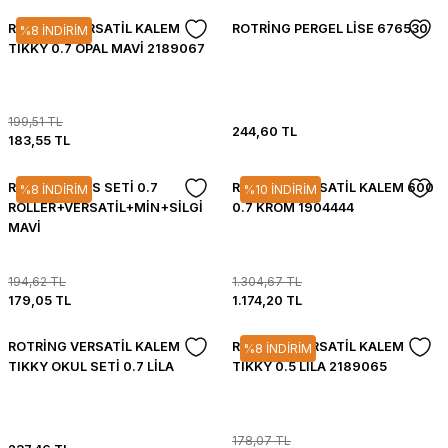
ROTRİNG VERSATİL KALEM
ROTRİNG PERGEL LİSE 676530
%8 İNDİRİM
TIKKY 0.7 OPAL MAVİ 2189067
199,51 TL
244,60 TL
183,55 TL
ROTRİNG OFİS SETİ 0.7
ROTRİNG VERSATİL KALEM 600
%8 İNDİRİM
%10 İNDİRİM
ROLLER+VERSATİL+MİN+SİLGİ
0.7 KROM 1904444
MAVİ
194,62 TL
1.304,67 TL
179,05 TL
1.174,20 TL
ROTRİNG VERSATİL KALEM
ROTRİNG VERSATİL KALEM
%8 İNDİRİM
TIKKY OKUL SETİ 0.7 LİLA
TIKKY 0.5 LİLA 2189065
178,07 TL