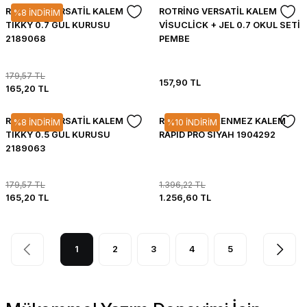
ROTRİNG VERSATİL KALEM
ROTRİNG VERSATİL KALEM
%8 İNDİRİM
TIKKY 0.7 GÜL KURUSU
VİSUCLİCK + JEL 0.7 OKUL SETİ
2189068
PEMBE
179,57 TL
157,90 TL
165,20 TL
ROTRİNG VERSATİL KALEM
ROTRİNG TÜKENMEZ KALEM
%8 İNDİRİM
%10 İNDİRİM
TIKKY 0.5 GÜL KURUSU
RAPID PRO SİYAH 1904292
2189063
179,57 TL
1.396,22 TL
165,20 TL
1.256,60 TL
1
2
3
4
5