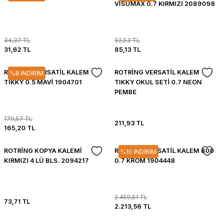
VİSUMAX 0.7 KIRMIZI 2089098
34,37 TL
92,53 TL
31,62 TL
85,13 TL
ROTRİNG VERSATİL KALEM
ROTRİNG VERSATİL KALEM
%8 İNDİRİM
TIKKY 0.5 MAVİ 1904701
TIKKY OKUL SETİ 0.7 NEON
PEMBE
179,57 TL
211,93 TL
165,20 TL
ROTRİNG KOPYA KALEMİ
ROTRİNG VERSATİL KALEM 800
%10 İNDİRİM
KIRMIZI 4 LÜ BLS. 2094217
0.7 KROM 1904448
2.459,51 TL
73,71 TL
2.213,56 TL