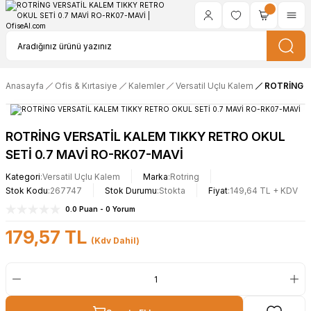
Anasayfa
Ofis & Kırtasiye
Kalemler
Versatil Uçlu Kalem
ROTRİNG V
ROTRİNG VERSATİL KALEM TIKKY RETRO OKUL
SETİ 0.7 MAVİ RO-RK07-MAVİ
Kategori
Versatil Uçlu Kalem
Marka
Rotring
Stok Kodu
267747
Stok Durumu
Stokta
Fiyat
149,64 TL + KDV
0.0 Puan - 0 Yorum
179,57 TL
(Kdv Dahil)