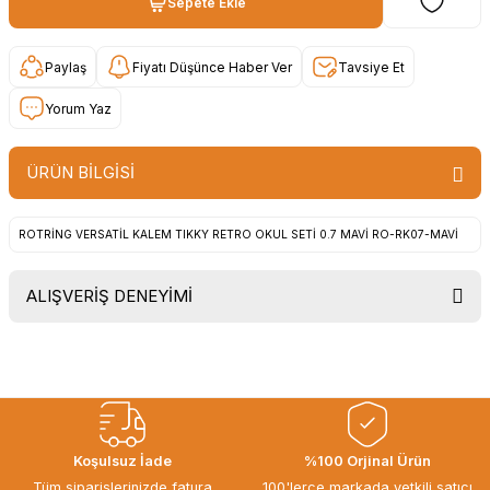
Sepete Ekle
Paylaş
Fiyatı Düşünce Haber Ver
Tavsiye Et
Yorum Yaz
ÜRÜN BİLGİSİ
ROTRİNG VERSATİL KALEM TIKKY RETRO OKUL SETİ 0.7 MAVİ RO-RK07-MAVİ
ALIŞVERİŞ DENEYİMİ
Uygun fiyat, itinali ve hizli gonderim,
ayrica nazik hediyeniz icin cok
tesekkur ederim. Başka alisverislerde
gorusmek uzere, hayirli ve bol
kazanclar dilerim.
İbrahim Ertuğrul ARSLANOĞLU |
Koşulsuz İade
%100 Orjinal Ürün
27/06/2026
Tüm siparişlerinizde fatura
100'lerce markada yetkili satıcı