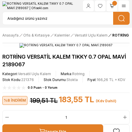
Anasayfa
Ofis & Kırtasiye
Kalemler
Versatil Uçlu Kalem
ROTRİNG V
ROTRİNG VERSATİL KALEM TIKKY 0.7 OPAL MAVİ
2189067
Kategori
Versatil Uçlu Kalem
Marka
Rotring
Stok Kodu
221376
Stok Durumu
Stokta
Fiyat
166,26 TL + KDV
0.0 Puan - 0 Yorum
183,55 TL
199,51 TL
%8 İNDİRİM
(Kdv Dahil)
Sepete Ekle