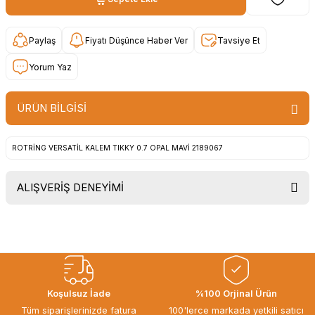
Paylaş
Fiyatı Düşünce Haber Ver
Tavsiye Et
Yorum Yaz
ÜRÜN BİLGİSİ
ROTRİNG VERSATİL KALEM TIKKY 0.7 OPAL MAVİ 2189067
ALIŞVERİŞ DENEYİMİ
Uygun fiyat, itinali ve hizli gonderim,
ayrica nazik hediyeniz icin cok
tesekkur ederim. Başka alisverislerde
gorusmek uzere, hayirli ve bol
kazanclar dilerim.
İbrahim Ertuğrul ARSLANOĞLU |
Koşulsuz İade
%100 Orjinal Ürün
27/06/2026
Tüm siparişlerinizde fatura
100'lerce markada yetkili satıcı