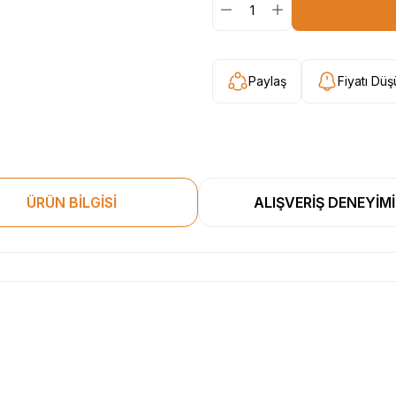
Paylaş
Fiyatı Dü
ÜRÜN BİLGİSİ
ALIŞVERİŞ DENEYİMİ
esekkur ederim. Başka alisverislerde