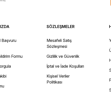
IZDA
SÖZLEŞMELER
 Gayet sağlam elime ulaştı ürünler.
l Başvuru
Mesafeli Satış
Y
Sözleşmesi
Ü
ildirim Formu
Gizlilik ve Güvenlik
ayını mesaj olarak geliyor.
Sorgula
İptal ve İade Koşulları
 site
S
kibi
Kişisel Veriler
F
Politikası
rmu
S