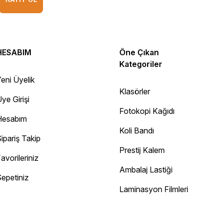
HESABIM
Öne Çıkan
Kategoriler
eni Üyelik
Klasörler
ye Girişi
Fotokopi Kağıdı
Hesabım
Koli Bandı
ipariş Takip
Prestij Kalem
avorileriniz
Ambalaj Lastiği
epetiniz
Diğer yorumları göster
Laminasyon Filmleri