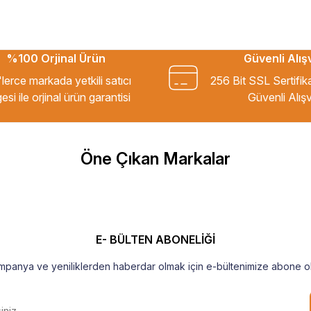
%100 Orjinal Ürün
Güvenli Alış
kkür ederim.
lerce markada yetkili satıcı
256 Bit SSL Sertifik
esi ile orjinal ürün garantisi
Güvenli Alışv
m Tavsiye ederim.
Öne Çıkan Markalar
şekkür ederim
E- BÜLTEN ABONELİĞİ
mpanya ve yeniliklerden haberdar olmak için e-bültenimize abone ol