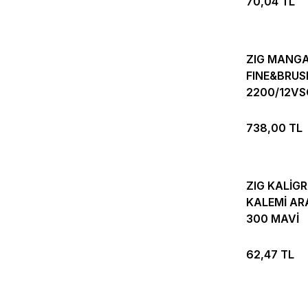
70,04 TL
ZIG MANG
FINE&BRUS
2200/12VSO
738,00 TL
ZIG KALİGR
KALEMİ AR
300 MAVİ
62,47 TL