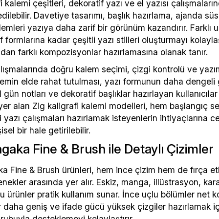
fi kalemi çeşitleri, dekoratif yazı ve el yazısı çalışmalar
 edilebilir. Davetiye tasarımı, başlık hazırlama, ajanda sü
alemleri yazıya daha zarif bir görünüm kazandırır. Farklı
f formlarına kadar çeşitli yazı stilleri oluşturmayı kolayla
dan farklı kompozisyonlar hazırlamasına olanak tanır.
alışmalarında doğru kalem seçimi, çizgi kontrolü ve yazı
lemin elde rahat tutulması, yazı formunun daha dengeli gö
l gün notları ve dekoratif başlıklar hazırlayan kullanıcılar
yer alan Zig kaligrafi kalemi modelleri, hem başlangıç s
 yazı çalışmaları hazırlamak isteyenlerin ihtiyaçlarına c
sel bir hale getirilebilir.
gaka Fine & Brush ile Detaylı Çizimler
 Fine & Brush ürünleri, hem ince çizim hem de fırça etk
ekler arasında yer alır. Eskiz, manga, illüstrasyon, kara
u ürünler pratik kullanım sunar. İnce uçlu bölümler net 
er daha geniş ve ifade gücü yüksek çizgiler hazırlamak için
rubuyla desteklemeyi kolaylaştırır.