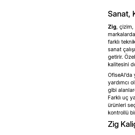
Sanat, 
Zig
, çizim,
markalardan
farklı tekn
sanat çalış
getirir. Öz
kalitesini d
OfiseAl’da 
yardımcı ol
gibi alanla
Farklı uç y
ürünleri se
kontrollü bi
Zig Kali