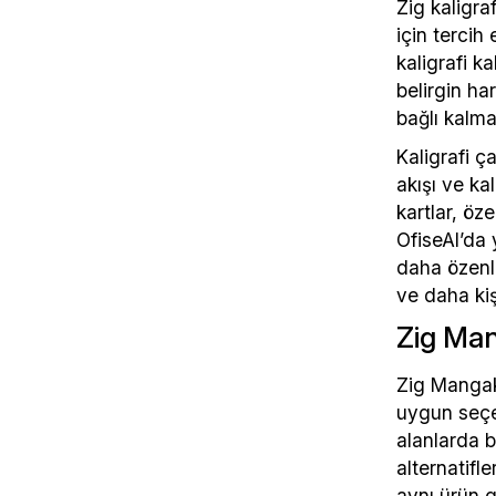
Zig kaligra
için tercih
kaligrafi k
belirgin har
bağlı kalma
Kaligrafi ç
akışı ve ka
kartlar, öze
OfiseAl’da 
daha özenli
ve daha kişi
Zig Man
Zig Mangaka
uygun seçen
alanlarda b
alternatifl
aynı ürün g