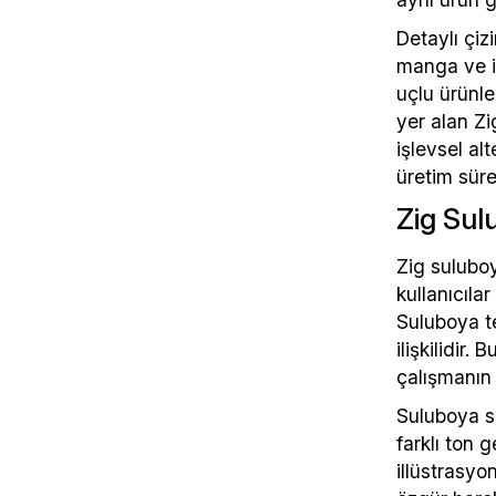
Detaylı çiz
manga ve il
uçlu ürünle
yer alan Zi
işlevsel al
üretim süre
Zig Sul
Zig suluboy
kullanıcılar
Suluboya te
ilişkilidir
çalışmanın
Suluboya se
farklı ton 
illüstrasyo