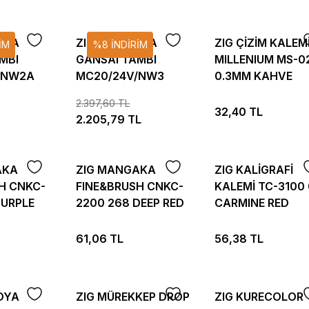
OYA
ZIG SULUBOYA
ZIG ÇİZİM KALEM
İM
%8 İNDİRİM
MBI
GANSAI TAMBI
MILLENIUM MS-0
/NW2A
MC20/24V/NW3
0.3MM KAHVE
24 RENK
METALLIC 24 RENK
2.397,60 TL
32,40 TL
2.205,79 TL
AKA
ZIG MANGAKA
ZIG KALİGRAFİ
H CNKC-
FINE&BRUSH CNKC-
KALEMİ TC-3100
PURPLE
2200 268 DEEP RED
CARMINE RED
61,06 TL
56,38 TL
OYA
ZIG MÜREKKEP DROP
ZIG KURECOLOR