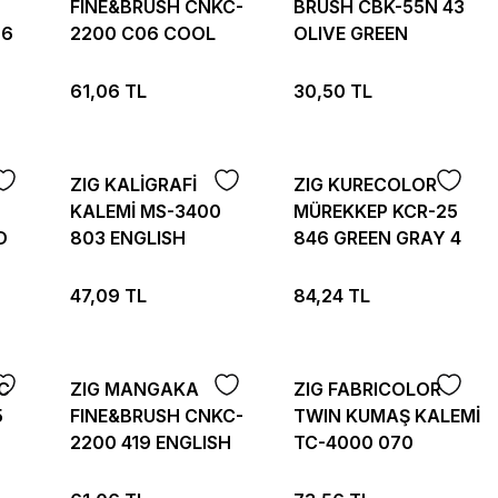
FINE&BRUSH CNKC-
BRUSH CBK-55N 43
 6
2200 C06 COOL
OLIVE GREEN
GRAY 6
61,06 TL
30,50 TL
ZIG KALİGRAFİ
ZIG KURECOLOR
KALEMİ MS-3400
MÜREKKEP KCR-25
D
803 ENGLISH
846 GREEN GRAY 4
LAVANDER
47,09 TL
84,24 TL
C
ZIG MANGAKA
ZIG FABRICOLOR
5
FINE&BRUSH CNKC-
TWIN KUMAŞ KALEMİ
2200 419 ENGLISH
TC-4000 070
ROSE
ORANGE