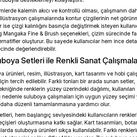
imlerde kalemin akıcı ve kontrollü olması, çalışmanın da
lüstrasyon çalışmalarında kontur çizgilerinin net görünm
r ise çizgi kalınlığını basınçla değiştirmek isteyen kulla
g Mangaka Fine & Brush seçenekleri, çizim sürecinde farkl
ternatifler oluşturur. Bu sayede kullanıcılar hem ince det
cinde değerlendirebilir.
uboya Setleri ile Renkli Sanat Çalışmala
a ürünleri, resim, illüstrasyon, kart tasarımı ve hobi çal
 için tercih edilebilir. Farklı tonları bir arada sunan setle
kniğinde renklerin yüzey üzerindeki dağılımı, kullanıla
. Bu nedenle suluboya çalışmaları için uygun yüzey seçi
 daha düzenli tamamlanmasına yardımcı olur.
tleri, hem başlangıç seviyesindeki kullanıcıların renkle
geçişleri oluşturmasına katkı sağlar. Kart tasarımları, bota
nlarda suluboya ürünleri sıkça kullanılabilir. Farklı renkle