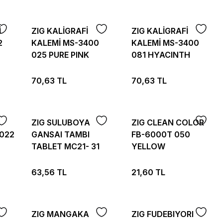
İ
ZIG KALİGRAFİ
ZIG KALİGRAFİ
2
KALEMİ MS-3400
KALEMİ MS-3400
025 PURE PINK
081 HYACINTH
70,63 TL
70,63 TL
ZIG SULUBOYA
ZIG CLEAN COLOR
 022
GANSAI TAMBI
FB-6000T 050
TABLET MC21- 31
YELLOW
CADMIUM SCARLET
63,56 TL
21,60 TL
ZIG MANGAKA
ZIG FUDEBIYORI