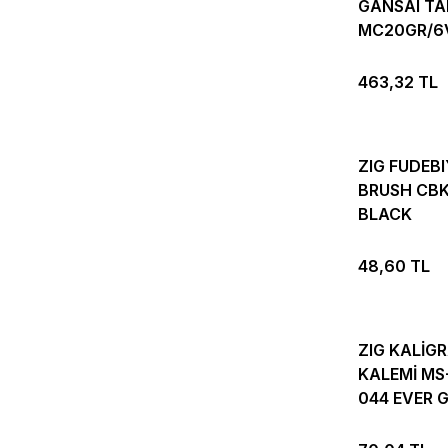
GANSAI TA
MC20GR/6
GRAPHITE 
RENK
463,32 TL
ZIG FUDEBI
BRUSH CBK
BLACK
48,60 TL
ZIG KALİGR
KALEMİ MS
044 EVER 