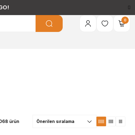
GO!
0
068 ürün