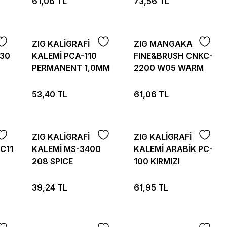
61,06 TL
73,56 TL
ZIG KALİGRAFİ
ZIG MANGAKA
330
KALEMİ PCA-110
FINE&BRUSH CNKC-
PERMANENT 1,0MM
2200 W05 WARM
SİYAH
GRAY 5
53,40 TL
61,06 TL
ZIG KALİGRAFİ
ZIG KALİGRAFİ
C11
KALEMİ MS-3400
KALEMİ ARABİK PC-
208 SPICE
100 KIRMIZI
39,24 TL
61,95 TL