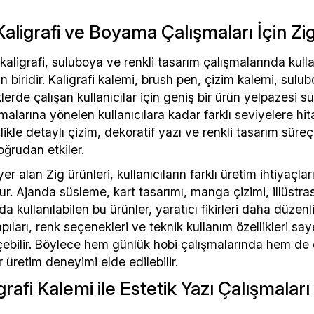
Kaligrafi ve Boyama Çalışmaları İçin Zi
 kaligrafi, suluboya ve renkli tasarım çalışmalarında kull
 biridir. Kaligrafi kalemi, brush pen, çizim kalemi, su
iklerde çalışan kullanıcılar için geniş bir ürün yelpazes
malarına yönelen kullanıcılara kadar farklı seviyelere h
ellikle detaylı çizim, dekoratif yazı ve renkli tasarım sü
oğrudan etkiler.
yer alan Zig ürünleri, kullanıcıların farklı üretim ihtiyaçl
ur. Ajanda süsleme, kart tasarımı, manga çizimi, illüstra
rda kullanılabilen bu ürünler, yaratıcı fikirleri daha düzen
apıları, renk seçenekleri ve teknik kullanım özellikleri s
çebilir. Böylece hem günlük hobi çalışmalarında hem de 
r üretim deneyimi elde edilebilir.
grafi Kalemi ile Estetik Yazı Çalışmaları