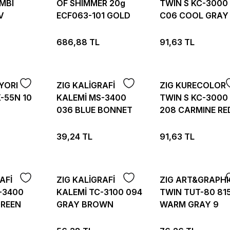
MBI
OF SHIMMER 20g
TWIN S KC-3000
V
ECF063-101 GOLD
C06 COOL GRAY
COLOR 6
686,88 TL
91,63 TL
YORI
ZIG KALİGRAFİ
ZIG KURECOLOR
-55N 10
KALEMİ MS-3400
TWIN S KC-3000
036 BLUE BONNET
208 CARMINE RE
39,24 TL
91,63 TL
AFİ
ZIG KALİGRAFİ
ZIG ART&GRAPHI
-3400
KALEMİ TC-3100 094
TWIN TUT-80 81
GREEN
GRAY BROWN
WARM GRAY 9