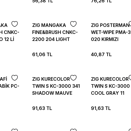
56,38 TL
76,26 TL
AKA
ZIG MANGAKA
ZIG POSTERMAN
H CNKC-
FINE&BRUSH CNKC-
WET-WIPE PMA-
 12 Lİ
2200 204 LIGHT
020 KIRMIZI
CARMINE
61,06 TL
40,87 TL
AFİ
ZIG KURECOLOR
ZIG KURECOLOR
ABİK PC-
TWIN S KC-3000 341
TWIN S KC-3000 
SHADOW MAUVE
COOL GRAY 11
91,63 TL
91,63 TL