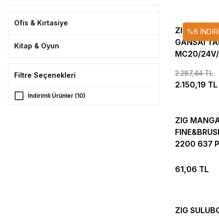
Ofis & Kırtasiye
ZIG SULUB
%6 İNDİR
GANSAI TA
Kitap & Oyun
MC20/24V
METALLIC 
2.287,44 TL
Filtre Seçenekleri
2.150,19 TL
İndirimli Ürünler (10)
ZIG MANG
FINE&BRUS
2200 637 
61,06 TL
ZIG SULUB