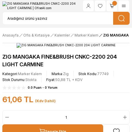
Anasayfa
Ofis & Kırtasiye
Kalemler
Marker Kalem
ZIG MANGAKA F
ZIG MANGAKA FINE&BRUSH CNKC-2200 204
LIGHT CARMINE
Kategori
Marker Kalem
Marka
Zig
Stok Kodu
77749
Stok Durumu
Stokta
Fiyat
50,88 TL + KDV
0.0 Puan - 0 Yorum
61,06 TL
(Kdv Dahil)
Sepete Ekle