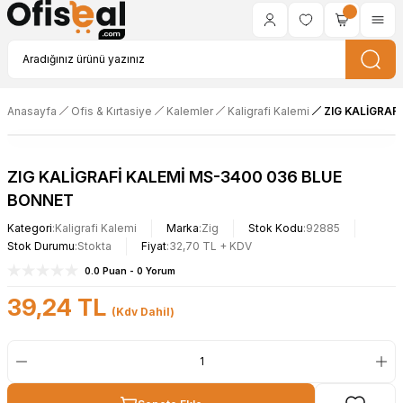
Anasayfa
Ofis & Kırtasiye
Kalemler
Kaligrafi Kalemi
ZIG KALİGRAF
ZIG KALİGRAFİ KALEMİ MS-3400 036 BLUE
BONNET
Kategori
Kaligrafi Kalemi
Marka
Zig
Stok Kodu
92885
Stok Durumu
Stokta
Fiyat
32,70 TL + KDV
0.0 Puan - 0 Yorum
39,24 TL
(Kdv Dahil)