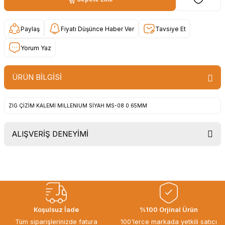
Paylaş
Fiyatı Düşünce Haber Ver
Tavsiye Et
Yorum Yaz
ÜRÜN BİLGİSİ
ZIG ÇİZİM KALEMİ MILLENIUM SİYAH MS-08 0.65MM
ALIŞVERİŞ DENEYİMİ
Uygun fiyat, itinali ve hizli gonderim,
ayrica nazik hediyeniz icin cok
tesekkur ederim. Başka alisverislerde
gorusmek uzere, hayirli ve bol
kazanclar dilerim.
İbrahim Ertuğrul ARSLANOĞLU |
Koşulsuz İade
%100 Orjinal Ürün
27/06/2026
Tüm siparişlerinizde fatura
100'lerce markada yetkili satıcı