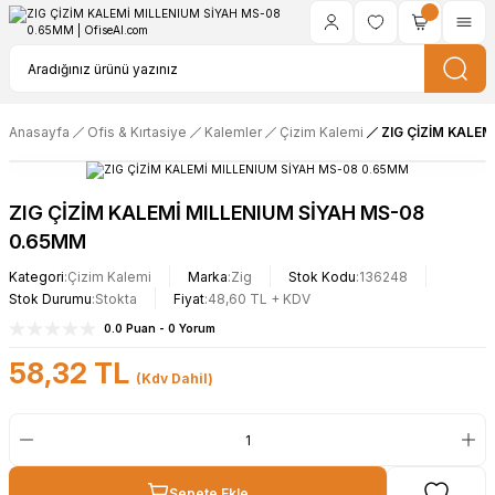
Anasayfa
Ofis & Kırtasiye
Kalemler
Çizim Kalemi
ZIG ÇİZİM KALE
ZIG ÇİZİM KALEMİ MILLENIUM SİYAH MS-08
0.65MM
Kategori
Çizim Kalemi
Marka
Zig
Stok Kodu
136248
Stok Durumu
Stokta
Fiyat
48,60 TL + KDV
0.0 Puan - 0 Yorum
58,32 TL
(Kdv Dahil)
Sepete Ekle