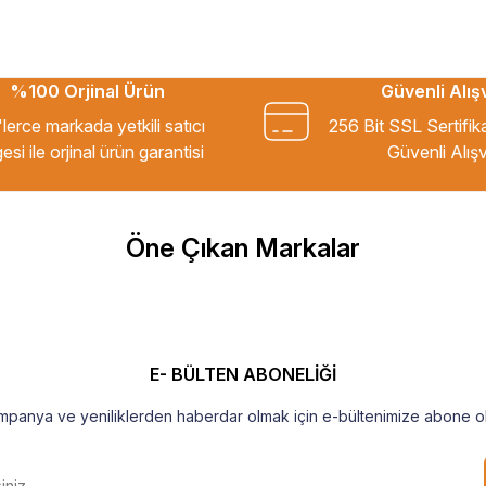
%100 Orjinal Ürün
Güvenli Alış
kkür ederim.
lerce markada yetkili satıcı
256 Bit SSL Sertifik
esi ile orjinal ürün garantisi
Güvenli Alışv
m Tavsiye ederim.
Öne Çıkan Markalar
şekkür ederim
E- BÜLTEN ABONELİĞİ
mpanya ve yeniliklerden haberdar olmak için e-bültenimize abone ol