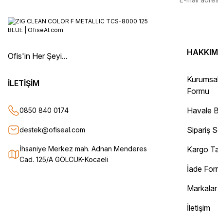
E... Ö... | 14/01/2026
uygun fiyat hızlı kargo
Adil Birinci | 31/12/2025
HAKKIM
Ofis'in Her Şeyi...
Gayet başarılı ve ilgili firma. Fiyatları uygun. Kargolama hızlı ve güvenli.
Kurumsa
Teşekkür ederim.
İLETİŞİM
Formu
Oğuz Urgan | 17/12/2025
Havale B
0850 840 0174
Kesinlikle herkese tavsiye ederim. Ürünü aldıktan sonra tüm sipariş det
Sipariş 
destek@ofiseal.com
Sorunsuz bir şekilde elimize ulaştı. Güvenle alışveriş yapabileceğiniz bir
Can Yurtseven | 06/12/2025
İhsaniye Merkez mah. Adnan Menderes
Kargo Ta
Cad. 125/A GÖLCÜK-Kocaeli
İade Fo
Deneyimini Paylaş
Markalar
İletişim