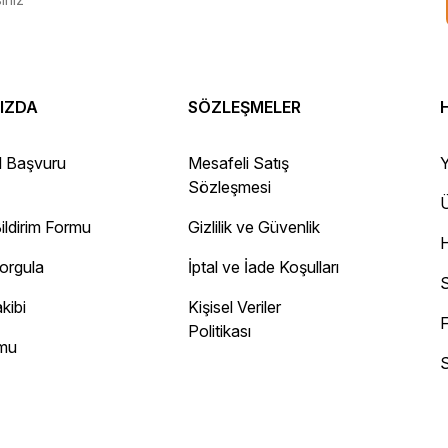
IZDA
SÖZLEŞMELER
 Gayet sağlam elime ulaştı ürünler.
l Başvuru
Mesafeli Satış
Y
Sözleşmesi
Ü
ildirim Formu
Gizlilik ve Güvenlik
ayını mesaj olarak geliyor.
Sorgula
İptal ve İade Koşulları
 site
S
kibi
Kişisel Veriler
F
Politikası
rmu
S