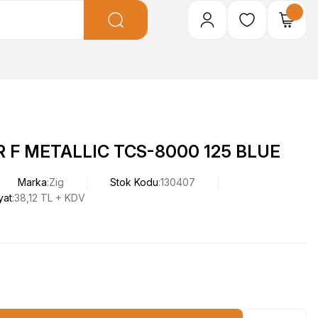
 F METALLIC TCS-8000 125 BLUE
Marka
Zig
Stok Kodu
130407
yat
38,12 TL + KDV