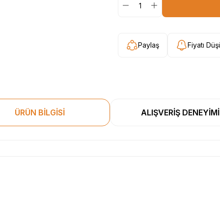
Paylaş
Fiyatı Dü
ÜRÜN BİLGİSİ
ALIŞVERİŞ DENEYİMİ
esekkur ederim. Başka alisverislerde