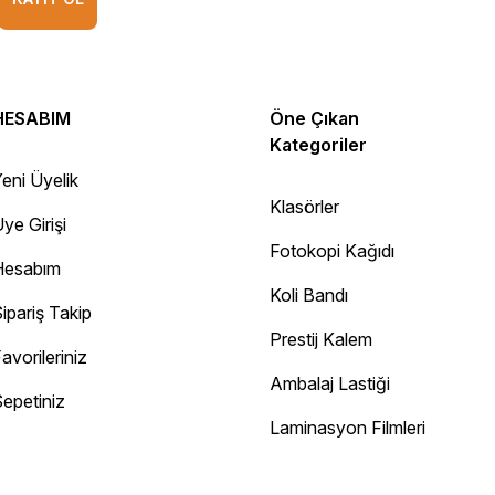
HESABIM
Öne Çıkan
Kategoriler
eni Üyelik
Klasörler
ye Girişi
Fotokopi Kağıdı
Hesabım
Koli Bandı
ipariş Takip
Prestij Kalem
avorileriniz
Ambalaj Lastiği
epetiniz
Diğer yorumları göster
Laminasyon Filmleri