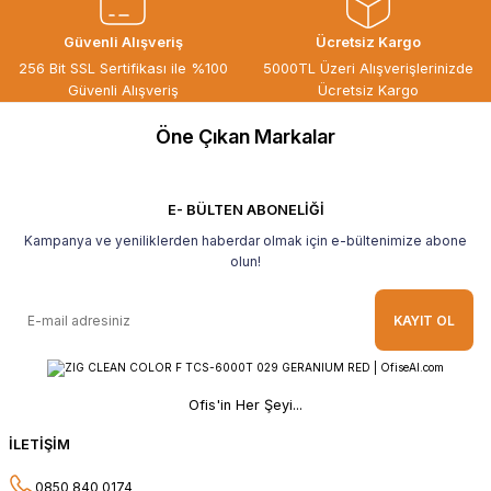
ÖZGÜR DOĞAN | 15/06/2026
Güvenli Alışveriş
Ücretsiz Kargo
Kaliteli ürün, güvenli alışveriş ve
256 Bit SSL Sertifikası ile %100
5000TL Üzeri Alışverişlerinizde
göndermiş olduğunuz hediye için
Güvenli Alışveriş
Ücretsiz Kargo
teşekkür ederim.
Öne Çıkan Markalar
B... H... | 19/05/2026
Gayet güzel paketlenmiş Ve güzel bir
hediye ile geldi Teşekkür ederim Tavsiye
E- BÜLTEN ABONELİĞİ
ederim.
Kampanya ve yeniliklerden haberdar olmak için e-bültenimize abone
Ahmet Yılmaz | 29/04/2026
olun!
Hızlı ve kolay alışveriş, özenle
KAYIT OL
paketlenmiş, sorunsuz teslim aldım,
teşekkür ederim
O... A... | 10/02/2026
Ofis'in Her Şeyi...
Güvenilir ve hızlı buldum.
İLETİŞİM
HÜSEYİN KAHVE | 26/01/2026
0850 840 0174