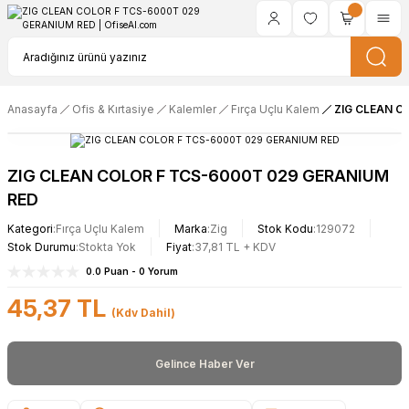
Anasayfa
Ofis & Kırtasiye
Kalemler
Fırça Uçlu Kalem
ZIG CLEAN C
ZIG CLEAN COLOR F TCS-6000T 029 GERANIUM
RED
Kategori
Fırça Uçlu Kalem
Marka
Zig
Stok Kodu
129072
Stok Durumu
Stokta Yok
Fiyat
37,81 TL + KDV
0.0 Puan - 0 Yorum
45,37 TL
(Kdv Dahil)
Gelince Haber Ver