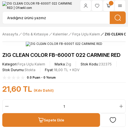
Anasayfa
Ofis & Kırtasiye
Kalemler
Fırça Uçlu Kalem
ZIG CLEAN C
ZIG CLEAN COLOR FB-6000T 022 CARMINE RED
Kategori
Fırça Uçlu Kalem
Marka
Zig
Stok Kodu
232375
Stok Durumu
Stokta
Fiyat
18,00 TL + KDV
0.0 Puan - 0 Yorum
21,60 TL
(Kdv Dahil)
Sepete Ekle