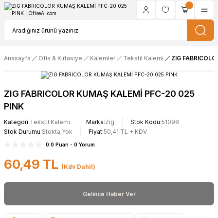
Anasayfa
Ofis & Kırtasiye
Kalemler
Tekstil Kalemi
ZIG FABRICOLO
ZIG FABRICOLOR KUMAŞ KALEMİ PFC-20 025
PINK
Kategori
Tekstil Kalemi
Marka
Zig
Stok Kodu
51098
Stok Durumu
Stokta Yok
Fiyat
50,41 TL + KDV
0.0 Puan - 0 Yorum
60,49 TL
(Kdv Dahil)
Gelince Haber Ver