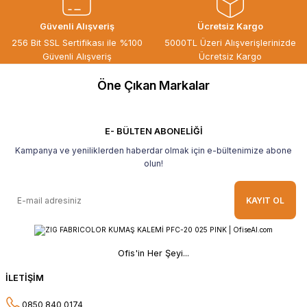
ÖZGÜR DOĞAN | 15/06/2026
Güvenli Alışveriş
Ücretsiz Kargo
Kaliteli ürün, güvenli alışveriş ve
256 Bit SSL Sertifikası ile %100
5000TL Üzeri Alışverişlerinizde
göndermiş olduğunuz hediye için
Güvenli Alışveriş
Ücretsiz Kargo
teşekkür ederim.
Öne Çıkan Markalar
B... H... | 19/05/2026
Gayet güzel paketlenmiş Ve güzel bir
hediye ile geldi Teşekkür ederim Tavsiye
E- BÜLTEN ABONELİĞİ
ederim.
Kampanya ve yeniliklerden haberdar olmak için e-bültenimize abone
Ahmet Yılmaz | 29/04/2026
olun!
Hızlı ve kolay alışveriş, özenle
KAYIT OL
paketlenmiş, sorunsuz teslim aldım,
teşekkür ederim
O... A... | 10/02/2026
Ofis'in Her Şeyi...
Güvenilir ve hızlı buldum.
İLETİŞİM
HÜSEYİN KAHVE | 26/01/2026
0850 840 0174