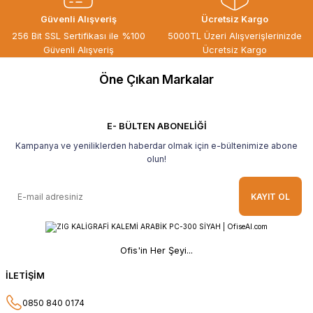
ÖZGÜR DOĞAN | 15/06/2026
Güvenli Alışveriş
Ücretsiz Kargo
Kaliteli ürün, güvenli alışveriş ve
256 Bit SSL Sertifikası ile %100
5000TL Üzeri Alışverişlerinizde
göndermiş olduğunuz hediye için
Güvenli Alışveriş
Ücretsiz Kargo
teşekkür ederim.
Öne Çıkan Markalar
B... H... | 19/05/2026
Gayet güzel paketlenmiş Ve güzel bir
hediye ile geldi Teşekkür ederim Tavsiye
E- BÜLTEN ABONELİĞİ
ederim.
Kampanya ve yeniliklerden haberdar olmak için e-bültenimize abone
Ahmet Yılmaz | 29/04/2026
olun!
Hızlı ve kolay alışveriş, özenle
KAYIT OL
paketlenmiş, sorunsuz teslim aldım,
teşekkür ederim
O... A... | 10/02/2026
Ofis'in Her Şeyi...
Güvenilir ve hızlı buldum.
İLETİŞİM
HÜSEYİN KAHVE | 26/01/2026
0850 840 0174