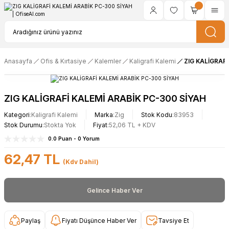
Anasayfa
Ofis & Kırtasiye
Kalemler
Kaligrafi Kalemi
ZIG KALİGRAFİ
ZIG KALİGRAFİ KALEMİ ARABİK PC-300 SİYAH
Kategori
Kaligrafi Kalemi
Marka
Zig
Stok Kodu
83953
Stok Durumu
Stokta Yok
Fiyat
52,06 TL + KDV
0.0 Puan - 0 Yorum
62,47 TL
(Kdv Dahil)
Gelince Haber Ver
Paylaş
Fiyatı Düşünce Haber Ver
Tavsiye Et