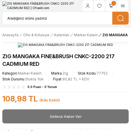
Anasayfa
Ofis & Kırtasiye
Kalemler
Marker Kalem
ZIG MANGAKA F
ZIG MANGAKA FINE&BRUSH CNKC-2200 217
CADMIUM RED
Kategori
Marker Kalem
Marka
Zig
Stok Kodu
77752
Stok Durumu
Stokta Yok
Fiyat
90,82 TL + KDV
0.0 Puan - 0 Yorum
108,98 TL
(Kdv Dahil)
Gelince Haber Ver