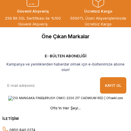
ÖZGÜR DOĞAN | 15/06/2026
Güvenli Alışveriş
Ücretsiz Kargo
Kaliteli ürün, güvenli alışveriş ve
256 Bit SSL Sertifikası ile %100
5000TL Üzeri Alışverişlerinizde
göndermiş olduğunuz hediye için
Güvenli Alışveriş
Ücretsiz Kargo
teşekkür ederim.
Öne Çıkan Markalar
B... H... | 19/05/2026
Gayet güzel paketlenmiş Ve güzel bir
hediye ile geldi Teşekkür ederim Tavsiye
E- BÜLTEN ABONELİĞİ
ederim.
Kampanya ve yeniliklerden haberdar olmak için e-bültenimize abone
Ahmet Yılmaz | 29/04/2026
olun!
Hızlı ve kolay alışveriş, özenle
KAYIT OL
paketlenmiş, sorunsuz teslim aldım,
teşekkür ederim
O... A... | 10/02/2026
Ofis'in Her Şeyi...
Güvenilir ve hızlı buldum.
İLETİŞİM
HÜSEYİN KAHVE | 26/01/2026
0850 840 0174