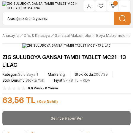
Anasayfa
Ofis & Kırtasiye
Sanatsal Malzemeler
Boya Malzemeleri
ZIG SULUBOYA GANSAI TAMBI TABLET MC21- 13
LILAC
Kategori
Sulu Boya_1
Marka
Zig
Stok Kodu
200739
Stok Durumu
Stokta Yok
Fiyat
57,78 TL + KDV
0.0 Puan - 0 Yorum
63,56 TL
(Kdv Dahil)
Gelince Haber Ver