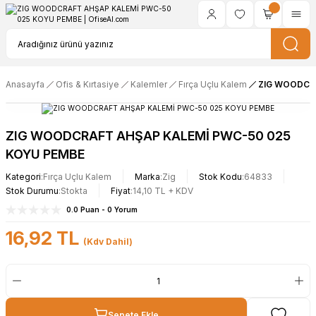
Anasayfa
Ofis & Kırtasiye
Kalemler
Fırça Uçlu Kalem
ZIG WOODCR
ZIG WOODCRAFT AHŞAP KALEMİ PWC-50 025
KOYU PEMBE
Kategori
Fırça Uçlu Kalem
Marka
Zig
Stok Kodu
64833
Stok Durumu
Stokta
Fiyat
14,10 TL + KDV
0.0 Puan - 0 Yorum
16,92 TL
(Kdv Dahil)
Sepete Ekle