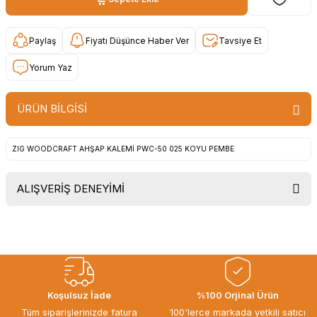
Paylaş
Fiyatı Düşünce Haber Ver
Tavsiye Et
Yorum Yaz
ÜRÜN BİLGİSİ
ZIG WOODCRAFT AHŞAP KALEMİ PWC-50 025 KOYU PEMBE
ALIŞVERİŞ DENEYİMİ
Uygun fiyat, itinali ve hizli gonderim,
ayrica nazik hediyeniz icin cok
tesekkur ederim. Başka alisverislerde
gorusmek uzere, hayirli ve bol
kazanclar dilerim.
İbrahim Ertuğrul ARSLANOĞLU |
Koşulsuz İade
%100 Orjinal Ürün
27/06/2026
Tüm siparişlerinizde fatura
100'lerce markada yetkili satıcı